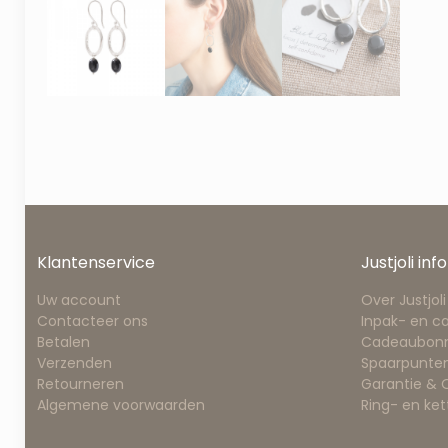
Klantenservice
Justjoli info
Uw account
Over Justjoli
Contacteer ons
Inpak- en c
Betalen
Cadeaubon
Verzenden
Spaarpunten
Retourneren
Garantie &
Algemene voorwaarden
Ring- en ke