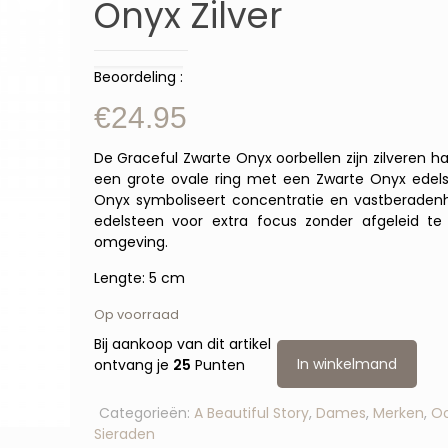
Onyx Zilver
Beoordeling :
€
24.95
De Graceful Zwarte Onyx oorbellen zijn zilveren 
een grote ovale ring met een Zwarte Onyx edel
Onyx symboliseert concentratie en vastberaden
edelsteen voor extra focus zonder afgeleid te
omgeving.
Lengte: 5 cm
Op voorraad
Bij aankoop van dit artikel
In winkelmand
ontvang je
25
Punten
Categorieën:
A Beautiful Story
,
Dames
,
Merken
,
Oo
Sieraden