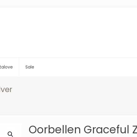
talove
Sale
lver
Oorbellen Graceful 