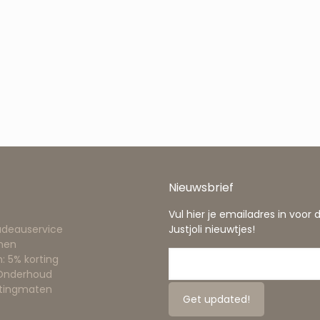
Nieuwsbrief
Vul hier je emailadres in voor 
adeauservice
Justjoli nieuwtjes!
nen
: 5% korting
 Onderhoud
ttingmaten