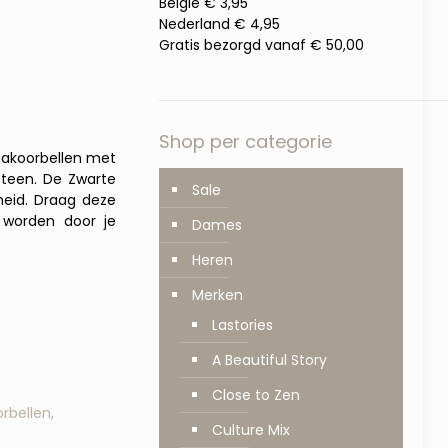
België € 3,95
Nederland € 4,95
Gratis bezorgd vanaf € 50,00
Shop per categorie
haakoorbellen met
steen. De Zwarte
Sale
heid. Draag deze
 worden door je
Dames
Heren
Merken
Lastories
A Beautiful Story
Close to Zen
rbellen
,
Culture Mix