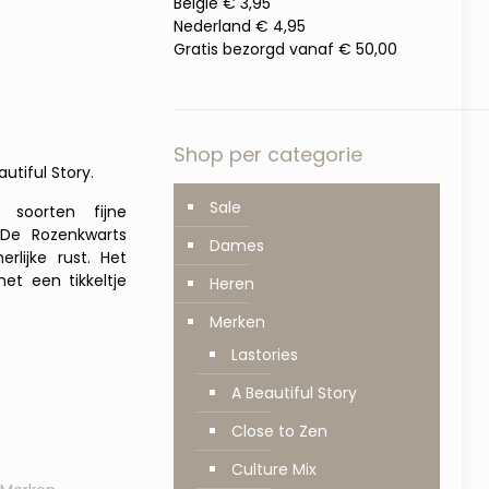
België € 3,95
Nederland € 4,95
Gratis bezorgd vanaf € 50,00
Shop per categorie
autiful Story.
Sale
 soorten fijne
 De Rozenkwarts
Dames
rlijke rust. Het
et een tikkeltje
Heren
Merken
Lastories
A Beautiful Story
Close to Zen
Culture Mix