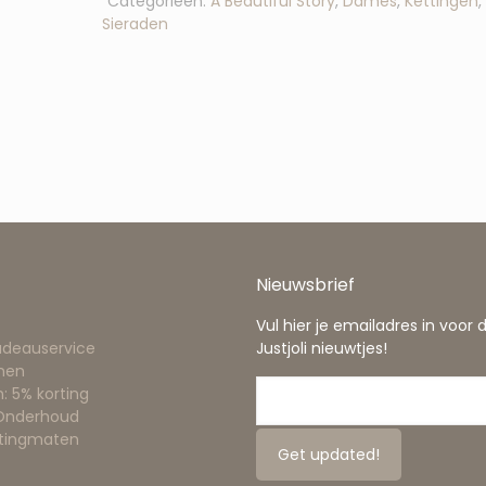
Categorieën:
A Beautiful Story
,
Dames
,
Kettingen
,
Sieraden
Nieuwsbrief
Vul hier je emailadres in voor 
adeauservice
Justjoli nieuwtjes!
nen
: 5% korting
 Onderhoud
ttingmaten