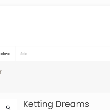
talove
Sale
r
Ketting Dreams