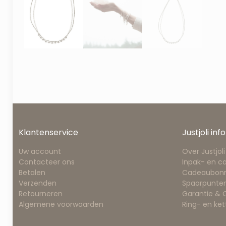
Klantenservice
Justjoli info
Uw account
Over Justjoli
Contacteer ons
Inpak- en c
Betalen
Cadeaubon
Verzenden
Spaarpunten
Retourneren
Garantie &
Algemene voorwaarden
Ring- en ke