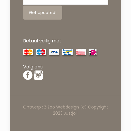
Betaal veilig met
Volg ons
Ontwerp :
ZiZoo
Webdesign
(c) Copyright
2023 Justjoli.