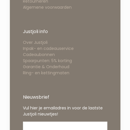
Retourneren
Algemene voorwaarden
Justjoli info
Over Justjoli
Inpak- en cadeauservice
Cadeaubonnen
Spaarpunten: 5% korting
Garantie & Onderhoud
Ring- en kettingmaten
Nieuwsbrief
Vul hier je emailadres in voor de laatste
Justjoli nieuwtjes!