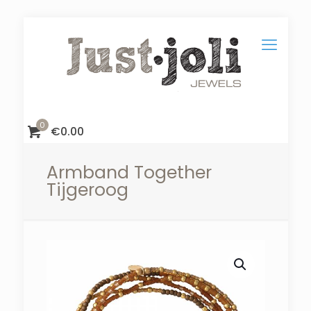
0
€
0.00
Armband Together
Tijgeroog