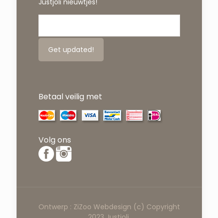
Justjoli nieuwtjes!
Betaal veilig met
Volg ons
Ontwerp :
ZiZoo
Webdesign
(c) Copyright
2023 Justjoli.