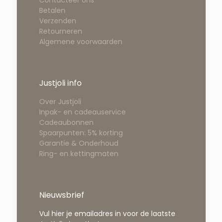
Betalen
Verzenden
Retourneren
Algemene voorwaarden
Justjoli info
Over Justjoli
Inpak- en cadeauservice
Cadeaubonnen
Spaarpunten: 5% korting
Garantie & Onderhoud
Ring- en kettingmaten
Nieuwsbrief
Vul hier je emailadres in voor de laatste