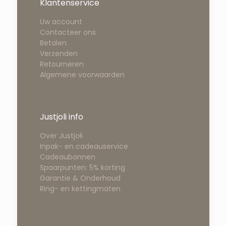
Klantenservice
Uw account
Contacteer ons
Betalen
Verzenden
Retourneren
Algemene voorwaarden
Justjoli info
Over Justjoli
Inpak- en cadeauservice
Cadeaubonnen
Spaarpunten: 5% korting
Garantie & Onderhoud
Ring- en kettingmaten