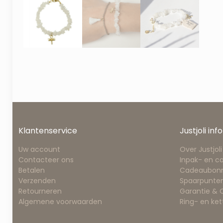
Klantenservice
Justjoli info
Uw account
Over Justjoli
Contacteer ons
Inpak- en c
Betalen
Cadeaubon
Verzenden
Spaarpunten
Retourneren
Garantie &
Algemene voorwaarden
Ring- en ke