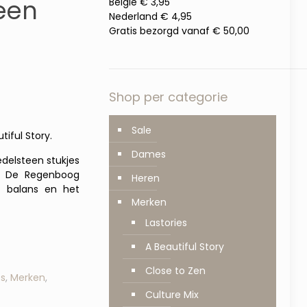
een
België € 3,95
Nederland € 4,95
Gratis bezorgd vanaf € 50,00
Shop per categorie
Sale
iful Story.
Dames
delsteen stukjes
e. De Regenboog
Heren
d, balans en het
Merken
Lastories
A Beautiful Story
Close to Zen
s
,
Merken
,
Culture Mix