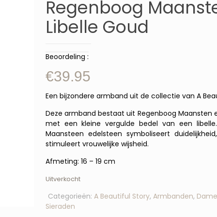
Regenboog Maanst
Libelle Goud
Beoordeling :
€
39.95
Een bijzondere armband uit de collectie van A Beaut
Deze armband bestaat uit Regenboog Maansten e
met een kleine vergulde bedel van een libell
Maansteen edelsteen symboliseert duidelijkhei
stimuleert vrouwelijke wijsheid.
Afmeting: 16 – 19 cm
Uitverkocht
Categorieën:
A Beautiful Story
,
Armbanden
,
Dame
Sieraden