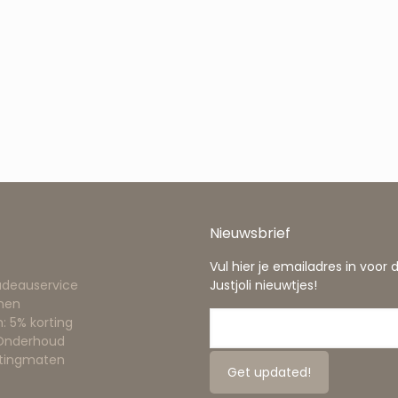
Nieuwsbrief
Vul hier je emailadres in voor 
adeauservice
Justjoli nieuwtjes!
nen
: 5% korting
 Onderhoud
ttingmaten