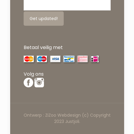
Betaal veilig met
Volg ons
Ontwerp :
ZiZoo
Webdesign
(c) Copyright
2023 Justjoli.