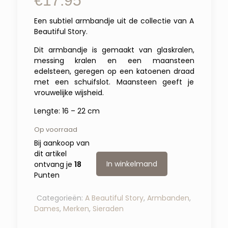
€
17.95
Een subtiel armbandje uit de collectie van A
Beautiful Story.
Dit armbandje is gemaakt van glaskralen,
messing kralen en een maansteen
edelsteen, geregen op een katoenen draad
met een schuifslot. Maansteen geeft je
vrouwelijke wijsheid.
Lengte: 16 – 22 cm
Op voorraad
Bij aankoop van
dit artikel
In winkelmand
ontvang je
18
Punten
Categorieën:
A Beautiful Story
,
Armbanden
,
Dames
,
Merken
,
Sieraden