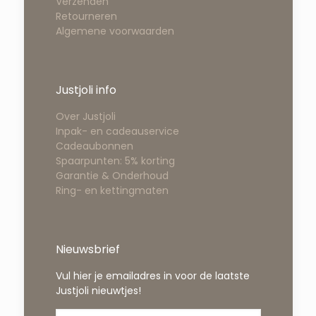
Verzenden
Retourneren
Algemene voorwaarden
Justjoli info
Over Justjoli
Inpak- en cadeauservice
Cadeaubonnen
Spaarpunten: 5% korting
Garantie & Onderhoud
Ring- en kettingmaten
Nieuwsbrief
Vul hier je emailadres in voor de laatste
Justjoli nieuwtjes!