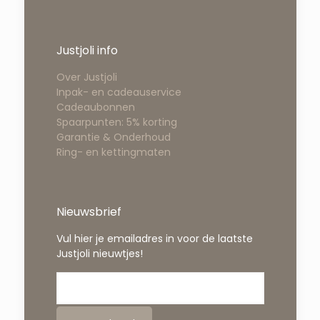
Justjoli info
Over Justjoli
Inpak- en cadeauservice
Cadeaubonnen
Spaarpunten: 5% korting
Garantie & Onderhoud
Ring- en kettingmaten
Nieuwsbrief
Vul hier je emailadres in voor de laatste
Justjoli nieuwtjes!