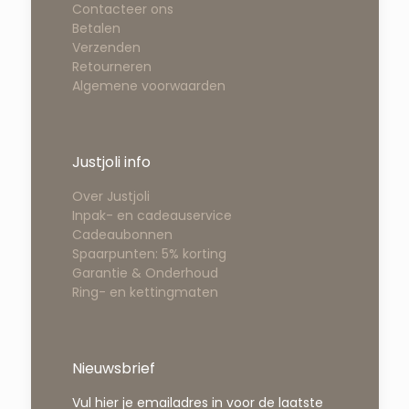
Contacteer ons
Betalen
Verzenden
Retourneren
Algemene voorwaarden
Justjoli info
Over Justjoli
Inpak- en cadeauservice
Cadeaubonnen
Spaarpunten: 5% korting
Garantie & Onderhoud
Ring- en kettingmaten
Nieuwsbrief
Vul hier je emailadres in voor de laatste