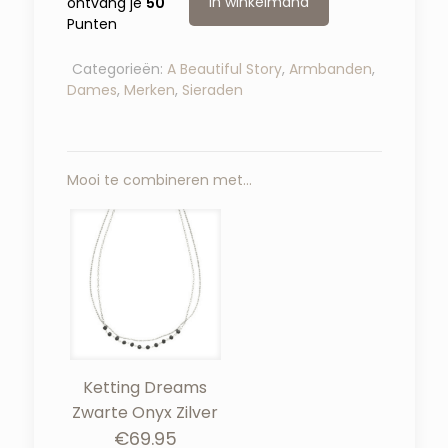
In winkelmand
ontvang je
50
Punten
Categorieën:
A Beautiful Story
,
Armbanden
,
Dames
,
Merken
,
Sieraden
Mooi te combineren met…
Ketting Dreams
Zwarte Onyx Zilver
€
69.95