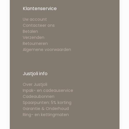
Klantenservice
Uw account
Contacteer ons
Betalen
Verzenden
Retourneren
Algemene voorwaarden
Justjoli info
Over Justjoli
Inpak- en cadeauservice
Cadeaubonnen
Spaarpunten: 5% korting
Garantie & Onderhoud
Ring- en kettingmaten