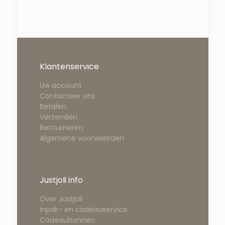
Klantenservice
Uw account
Contacteer ons
Betalen
Verzenden
Retourneren
Algemene voorwaarden
Justjoli info
Over Justjoli
Inpak- en cadeauservice
Cadeaubonnen