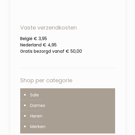
was:
is:
€60.00.
€30.00.
Vaste verzendkosten
België € 3,95
Nederland € 4,95
Gratis bezorgd vanaf € 50,00
Shop per categorie
Sale
Dames
Heren
Merken