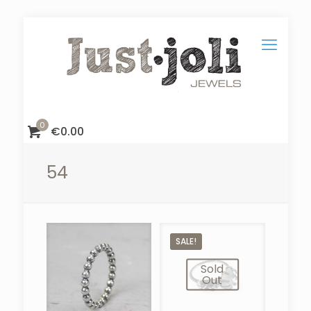
0
€
0.00
54
SALE!
Sold
Out