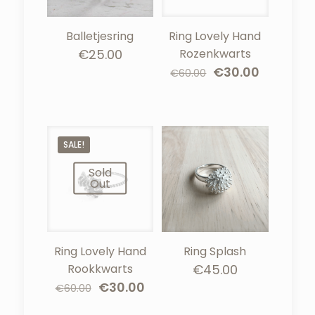
Balletjesring
Ring Lovely Hand
€
25.00
Rozenkwarts
Oorspronkelijke
Huidige
€
30.00
€
60.00
prijs
prijs
was:
is:
€60.00.
€30.00.
SALE!
Sold
Out
Ring Lovely Hand
Ring Splash
Rookkwarts
€
45.00
Oorspronkelijke
Huidige
€
30.00
€
60.00
prijs
prijs