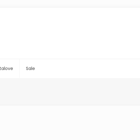
talove
Sale