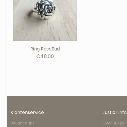
Ring RoseBud
€
48.00
Klantenservice
Justjoli info
Uw account
Over Justjoli