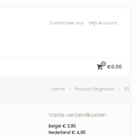
Contacteer ons
Mijn Account
0
€
0.00
Home
Product Ringmaat
52
Vaste verzendkosten
België € 3,95
Nederland € 4,95